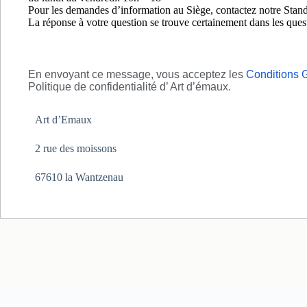
o
Pour les demandes d’information au Siège, contactez notre Stan
r
La réponse à votre question se trouve certainement dans les ques
a
i
r
e
En envoyant ce message, vous acceptez les
Conditions G
s
Politique de confidentialité d’ Art d’émaux.
d
’
Art d’Emaux
o
u
v
2 rue des moissons
e
r
67610 la Wantzenau
t
u
r
e
/
f
e
r
m
e
t