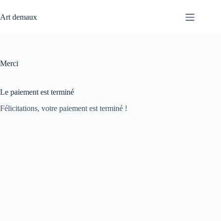
Passer
au
Art demaux
contenu
Merci
Le paiement est terminé
Félicitations, votre paiement est terminé !