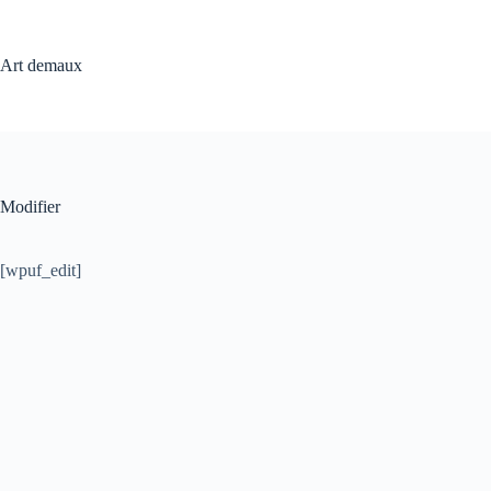
Passer
au
contenu
Art demaux
Modifier
[wpuf_edit]