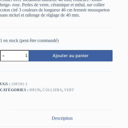
beige- rose. Perles de verre, céramique et métal, sur collier
coton ciré 3 couleurs de longueur 46 cm fermoir mousqueton
sans nickel et rallonge de réglage de 40 mm.
1 en stock (peut être commandé)
quantité
Ajouter au panier
de
Collier
avec
médaillon
diamètre
48
UGS :
208581-1
mm,
CATÉGORIES :
BRUN
,
COLLIERS
,
VERT
couleurs
:
Brun-
beige-
rose
Description