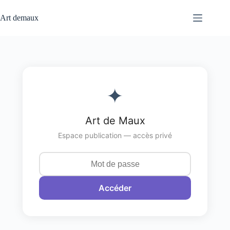
Passer
au
Art demaux
contenu
✦
Art de Maux
Espace publication — accès privé
Accéder