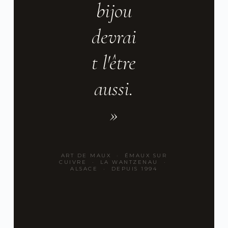
bijou
devrai
t l'être
aussi.
»
ART DE MAUX · ÉMAUX SUR
CUIVRE · LA WANTZENAU ·
ALSACE · DEPUIS 1994