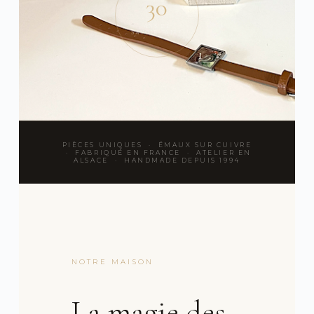
30
ANS DE
SAVOIR-FAIRE
PIÈCES UNIQUES · ÉMAUX SUR CUIVRE
· FABRIQUÉ EN FRANCE · ATELIER EN
ALSACE · HANDMADE DEPUIS 1994
NOTRE MAISON
La magie des