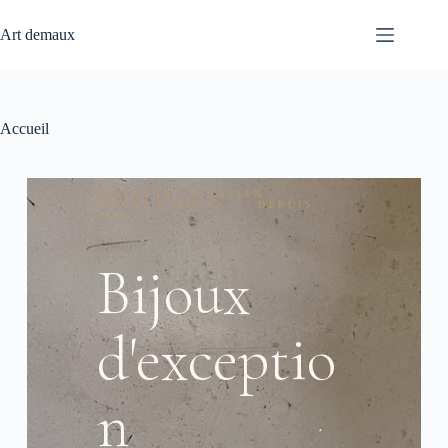
Art demaux
Accueil
ARTISANAT ALSACIEN ·
PIÈCES UNIQUES · DEPUIS
1994
Bijoux
d'exceptio
n