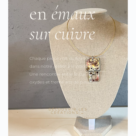
en
émaux
sur cuivre
Chaque pièce naît du feu à 900°,
dans notre atelier à la Wantzenau.
Une rencontre entre le cuivre, les
oxydes et trente ans de passion.
DÉCOUVRIR LES
CRÉATIONS →