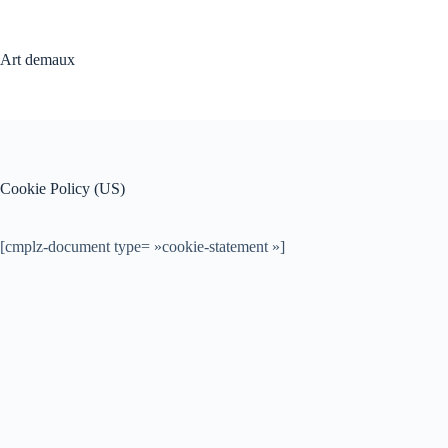
Passer
au
contenu
Art demaux
Cookie Policy (US)
[cmplz-document type= »cookie-statement »]