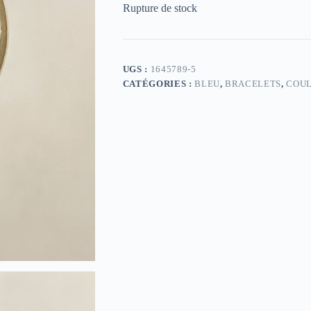
Rupture de stock
UGS :
1645789-5
CATÉGORIES :
BLEU
,
BRACELETS
,
COU