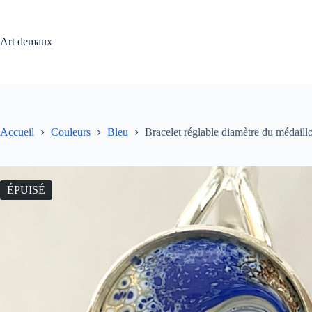
Passer
au
contenu
Art demaux
Accueil
Couleurs
Bleu
Bracelet réglable diamètre du médaill
ÉPUISÉ