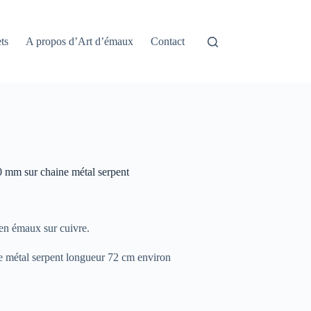
ts
A propos d’Art d’émaux
Contact
0 mm sur chaine métal serpent
n émaux sur cuivre.
e métal serpent longueur 72 cm environ