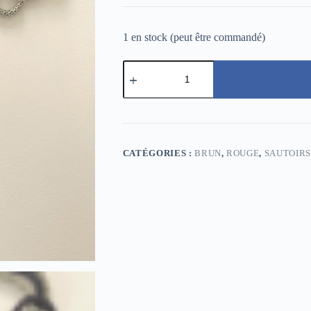
1 en stock (peut être commandé)
quantité
de
Sautoir
avec
médaillon
d'un
diamètre
de
CATÉGORIES :
BRUN
,
ROUGE
,
SAUTOIRS
70
mm
sur
chaine
métal
serpent